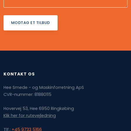
​KONTAKT OS
Hee Smede - og Maskinforretning ApS
CVR-nummer: 81880115
Hovervej 53, Hee ​6950 Ringkøbing
Klik her for rutevejledning
Tlf.:
+45 9733 5166