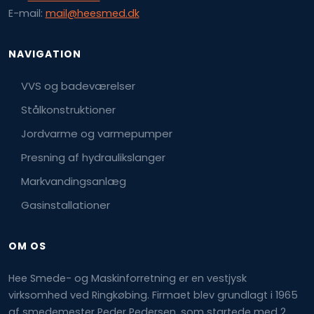
E-mail:
mail@heesmed.dk
NAVIGATION​
​VVS og badeværelser
Stålkonstruktioner
Jordvarme og varmepumper
Presning af hydraulikslanger
Markvandingsanlæg
Gasinstallationer​
​OM OS
Hee Smede- og Maskinforretning er en vestjysk
virksomhed ved Ringkøbing. Firmaet blev grundlagt i 1965
af smedemester Peder Pedersen, som startede med 2