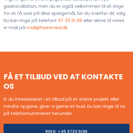
gasinstallation, men du er også velkommen til at ringe
for at få svar på dine spørgsmål, før du træffer dit valg.
Du kan ringe på telefont
97 33 51 66
eller skrive til vores
e-mail på
mail@heesmed.dk
.
FÅ ET TILBUD VED AT KONTAKTE
OS
Er du interesseret i et tilbud på et større projekt eller
mindre opgave, giver vi gerne et bud. Du kan ringe til os
på telefonnummeret herunder.
RING: +45 9733 5166