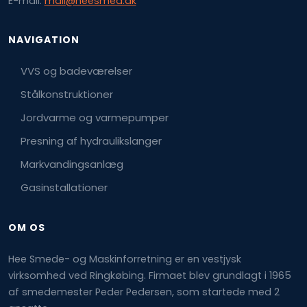
E-mail:
mail@heesmed.dk
NAVIGATION​
​VVS og badeværelser
Stålkonstruktioner
Jordvarme og varmepumper
Presning af hydraulikslanger
Markvandingsanlæg
Gasinstallationer​
​OM OS
Hee Smede- og Maskinforretning er en vestjysk
virksomhed ved Ringkøbing. Firmaet blev grundlagt i 1965
af smedemester Peder Pedersen, som startede med 2