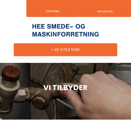
9733 5166
Send mail
+45 9733 5166
VI TILBYDER​