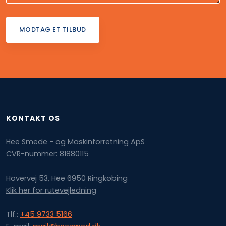
​KONTAKT OS
Hee Smede - og Maskinforretning ApS
CVR-nummer: 81880115
Hovervej 53, Hee ​6950 Ringkøbing
Klik her for rutevejledning
Tlf.:
+45 9733 5166