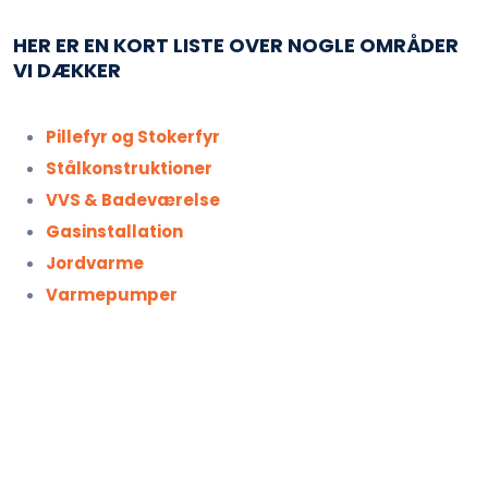
​HER ER EN KORT LISTE OVER NOGLE OMRÅDER
VI DÆKKER
​​​​Pillefyr og Stokerfyr​
Stålkonstrukti​oner
VVS & Badeværelse
Gasins​tallation
Jord​v​arme
Varmepumper