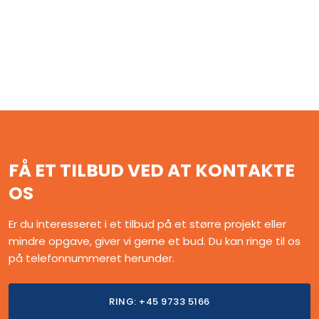
FÅ ET TILBUD VED AT KONTAKTE
OS
Er du interesseret i et tilbud på et større projekt eller
mindre opgave, giver vi gerne et bud. Du kan ringe til os
på telefonnummeret herunder.
RING: +45 9733 5166