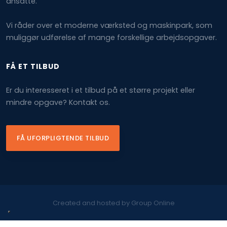
ansatte.
Vi råder over et moderne værksted og maskinpark, som
muliggør udførelse af mange forskellige arbejdsopgaver.
FÅ ET TILBUD
​Er du interesseret i et tilbud på et større projekt eller
mindre opgave? Kontakt os.
FÅ UFORPLIGTENDE TILBUD
Created and hosted by Group Online